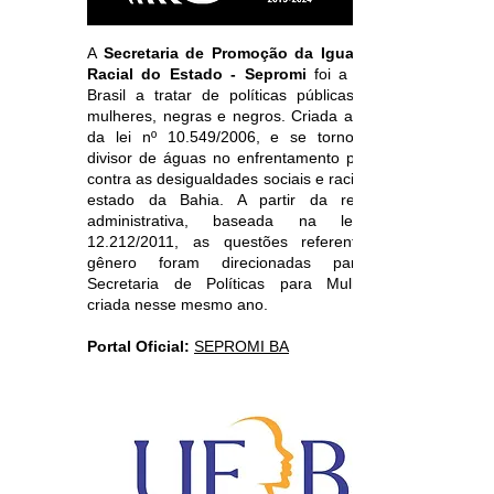
A
Secretaria de Promoção da Igualdade
Racial do Estado - Sepromi
foi a 1ª no
Brasil a tratar de políticas públicas para
mulheres, negras e negros. Criada através
da lei nº 10.549/2006, e se tornou um
divisor de águas no enfrentamento político
contra as desigualdades sociais e raciais no
estado da Bahia. A partir da reforma
administrativa, baseada na lei n°
12.212/2011, as questões referentes à
gênero foram direcionadas para a
Secretaria de Políticas para Mulheres,
criada nesse mesmo ano.
Portal Oficial:
SEPROMI BA