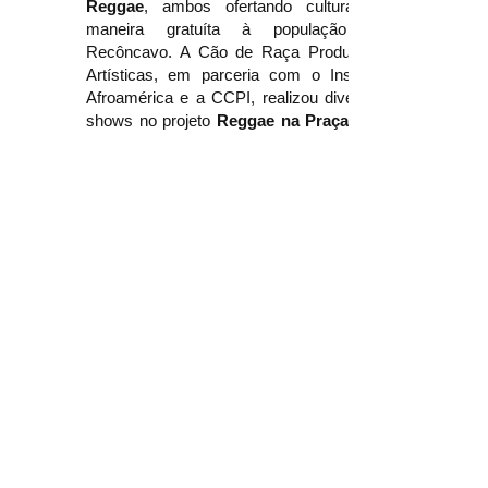
Reggae
, ambos ofertando cultura de
maneira gratuíta à população do
Recôncavo. A Cão de Raça Produções
Artísticas, em parceria com o Instituto
Afroamérica e a CCPI, realizou diversos
shows no projeto
Reggae na Praça
praças do Pelourinho - Salvador/BA.
Portal Oficial:
EDSON GOMES
A Prefeitura Municipal de São Félix
poder público munícipe sanfelista, cidade
histórica no território do Recôncavo
baiano.
São Félix fica à margem direita do Rio
Paraguaçu, a 110 km de Salvador.
Surgida durante a expansão da cana-de-
açúcar, a cidade possui uma história
profundamente ligada aos valores
culturais baianos. Marcada pelo
desenvolvimento da indústria fumageira,