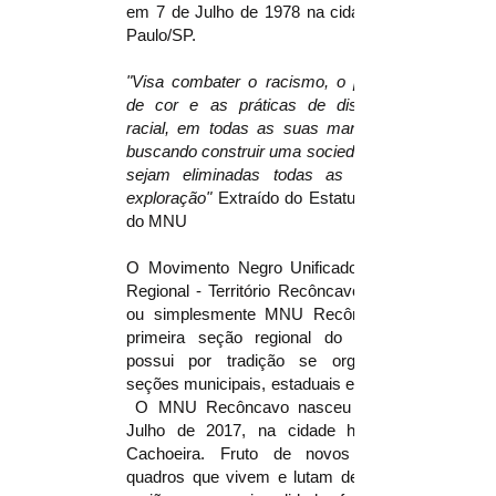
em 7 de Julho de 1978 na cidade de São
Paulo/SP.
"Visa combater o racismo, o preconceito
de cor e as práticas de discriminação
racial, em todas as suas manifestações,
buscando construir uma sociedade da qual
sejam eliminadas todas as formas de
exploração"
Extraído do Estatuto Nacional
do MNU
O Movimento Negro Unificado da seção
Regional - Território Recôncavo da Bahia,
ou simplesmente MNU Recôncavo, é a
primeira seção regional do MNU, que
possui por tradição se organizar por
seções municipais, estaduais e a nacional.
O MNU Recôncavo nasceu em 15 de
Julho de 2017, na cidade histórica de
Cachoeira. Fruto de novos e velhos
quadros que vivem e lutam dentro dessa