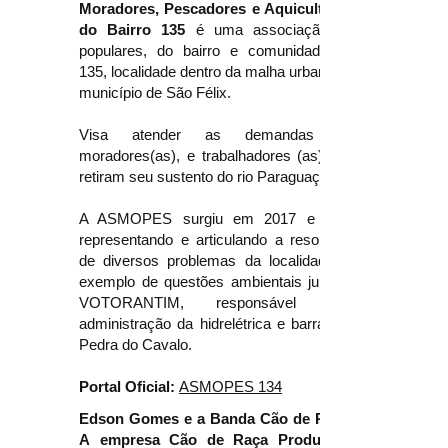
Moradores, Pescadores e Aquicultores
do Bairro 135
é uma associação de
populares, do bairro e comunidade do
135, localidade dentro da malha urbana do
município de São Félix.
Visa atender as demandas de
moradores(as), e trabalhadores (as) que
retiram seu sustento do rio Paraguaçu.
A ASMOPES surgiu em 2017 e vem
representando e articulando a resolução
de diversos problemas da localidade, a
exemplo de questões ambientais junto à
VOTORANTIM, responsável pela
administração da hidrelétrica e barragem
Pedra do Cavalo.
Portal Oficial:
ASMOPES 134
Edson Gomes e a Banda Cão de Raça.
A
empresa Cão de Raça Produções