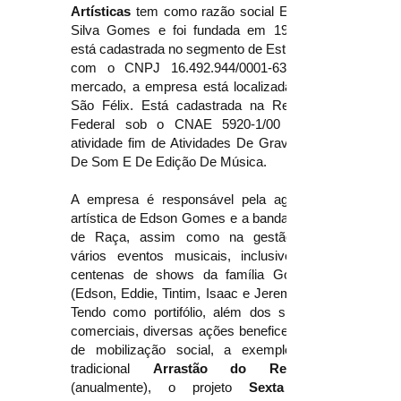
Artísticas
tem como razão social Edson
Silva Gomes e foi fundada em 1988 e
está cadastrada no segmento de Estúdios
com o CNPJ
16.492.944
/0001-63. No
mercado, a empresa está localizada em
São Félix. Está cadastrada na Receita
Federal sob o CNAE 5920-1/00 com
atividade fim de Atividades De Gravação
De Som E De Edição De Música.
A empresa é responsável pela agenda
artística de Edson Gomes e a banda Cão
de Raça, assim como na gestão de
vários eventos musicais, inclusive de
centenas de shows da família Gomes
(Edson, Eddie, Tintim, Isaac e Jeremias).
Tendo como portifólio, além dos shows
comerciais, diversas ações beneficentes,
de mobilização social, a exemplo do
tradicional
Arrastão do Reggae
(anualmente), o projeto
Sexta do