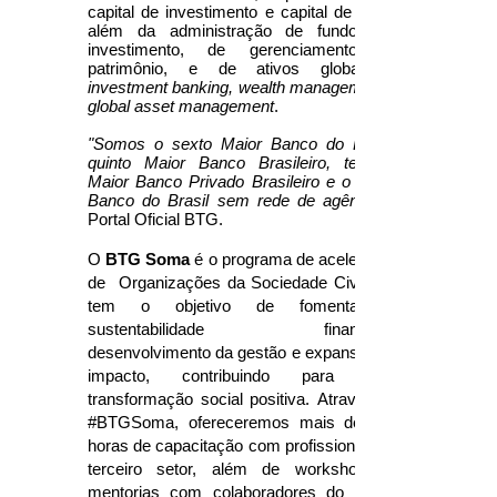
capital de investimento e capital de risco,
além da administração de fundos de
investimento, de gerenciamento de
patrimônio, e de ativos globais -
investment banking, wealth management e
global asset management
.
"Somos o sexto Maior Banco do Brasil,
quinto Maior Banco Brasileiro, terceiro
Maior Banco Privado Brasileiro e o Maior
Banco do Brasil sem rede de agências."
Portal Oficial BTG.
O
BTG Soma
é o programa de aceleração
de Organizações da Sociedade Civil que
tem o objetivo de fomentar a
sustentabilidade financeira,
desenvolvimento da gestão e expansão de
impacto, contribuindo para uma
transformação social positiva.
Através do
#BTGSoma, ofereceremos mais de 100
horas de capacitação com profissionais do
terceiro setor, além de workshops e
mentorias com colaboradores do banco