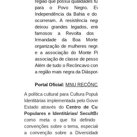
região que possui qualidades fundamentais
para o Povo Negro. Eventos da
Independência da Bahia e do Brasil aqui
ocorreram. A resistência negra também
deixou grandes legados, ente os mais
famosos a Revolta dos Malês, a
Irmandade da Boa Morte (primeira
organização de mulheres negras do país)
e a associação do Monte Pio (primeira
associação de classe de pessoas negras).
Além de tudo o Recôncavo continua sendo
a região mais negra da Diáspora!
Portal Oficial:
MNU RECÔNCAVO
A política cultural para Cultura Populares e
Identitárias implementada pelo Governo do
Estado através do
Centro de Culturas
Populares e Identitárias/ SecultBA
como meta o que foi definido pelas
convenções sobre o tema, especialmente
a convenção sobre a Diversidade das