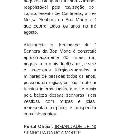
negro na Diáspora Africana. A Irmandade é
responsável pela realização do mais
icônico evento de Cachoeira, a Festa de
Nossa Senhora da Boa Morte e Glória,
que ocorre todos os anos no mês de
agosto.
Atualmente a Irmandade de Nossa
Senhora da Boa Morte é constituída por
aproximadamente 40 irmãs, mulheres
negras com mais de 40 anos, e seus ritos
e processos litúrgico-sagrados atraem
milhares de pessoas todos os anos, tanto
pessoas da região, do país e até mesmo
turistas internacionais, que se apaixonam
pela beleza dessas senhoras, ricamente
vestidas com roupas e jóias que
representam o poder e prosperidade de
suas integrantes.
Portal Oficial:
IRMANDADE DE NOSSA
SENHORA DA BOA MORTE